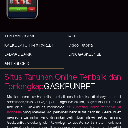
TENTANG KAMI
MOBILE
KALKULATOR MIX PARLEY
Video Tutorial
JADWAL BANK
LINK GASKEUNBET
ANTI-BLOKIR
Situs Taruhan Online Terbaik dan
Terlengkap
GASKEUNBET
Mainkan game taruhan online terbaik dan terlengkap dikelasnya seperti
sportbook, slots, idnlive, esport, togel, live casino, tangkas hingga tembak
ikan disini. GaskeunBet merupakan
situs betting online terbesar di
Indonesia
yang memberikan pelayanan berkualitas terbaik. GaskeunBet
menjadi situs pilihan yang dimainkan oleh ribuan player setiap harinya.
GaskeunBet didukung oleh teknologi terupdate serta sistem enkripsi
tercepat sehingga menyajikan permainaan bebas hambatan. Memiliki