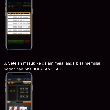
6. Setelah masuk ke dalam meja, anda bisa memulai
permainan MM BOLATANGKAS